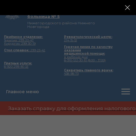
государственное бюджетное учреждение
здравоохранения Нижегородской области
Городская клиническая
больница № 5
Нижегородского района Нижнего
Новгорода
Приёмное отделение:
Ревматологический центр:
Терапия: 299-20-47
214-15-12
Хирургия: 299-30-19
Горячая линия по качеству
Стол справок:
299-23-42
оказания
медицинской помощи:
в рабочие дни
8-910-122-30-10 (8.00 - 17.00)
Платные услуги:
8-920-299-90-33
Секретарь главного врача:
438-98-73
Главное меню
Заказать справку для оформления налогового