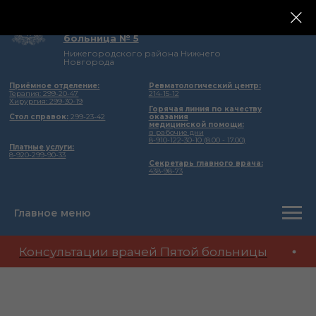
государственное бюджетное учреждение
здравоохранения Нижегородской области
Городская клиническая
больница № 5
Нижегородского района Нижнего
Новгорода
Приёмное отделение:
Ревматологический центр:
Терапия: 299-20-47
214-15-12
Хирургия: 299-30-19
Горячая линия по качеству
Стол справок:
299-23-42
оказания
медицинской помощи:
в рабочие дни
8-910-122-30-10 (8.00 - 17.00)
Платные услуги:
8-920-299-90-33
Секретарь главного врача:
438-98-73
Главное меню
Консультации врачей Пятой больницы