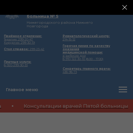
государственное бюджетное учреждение
здравоохранения Нижегородской области
Городская клиническая
больница № 5
Нижегородского района Нижнего
Новгорода
Приёмное отделение:
Ревматологический центр:
Терапия: 299-20-47
214-15-12
Хирургия: 299-30-19
Горячая линия по качеству
Стол справок:
299-23-42
оказания
медицинской помощи:
в рабочие дни
8-910-122-30-10 (8.00 - 17.00)
Платные услуги:
8-920-299-90-33
Секретарь главного врача:
438-98-73
Главное меню
а
Консультации врачей Пятой больницы