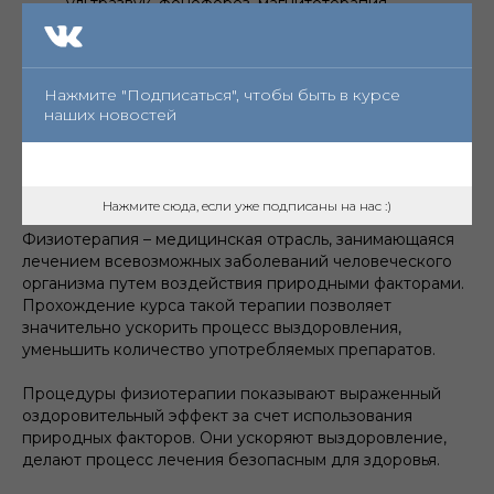
ультразвук, фонофорез, магнитотерапия,
лазеротерапия, амплипульстерапия,
электростимуляция мышц, Дарсонваль, ингаляции,
УФО),
массаж,
Нажмите "Подписаться", чтобы быть в курсе
парафин-озокерит
наших новостей
индивидуальные и групповые занятия ЛФК
занятия на кинезотерапевтической установке
ЭКЗАРТА
Нажмите сюда, если уже подписаны на нас :)
Физиотерапия – медицинская отрасль, занимающаяся
лечением всевозможных заболеваний человеческого
организма путем воздействия природными факторами.
Прохождение курса такой терапии позволяет
значительно ускорить процесс выздоровления,
уменьшить количество употребляемых препаратов.
Процедуры физиотерапии показывают выраженный
оздоровительный эффект за счет использования
природных факторов. Они ускоряют выздоровление,
делают процесс лечения безопасным для здоровья.