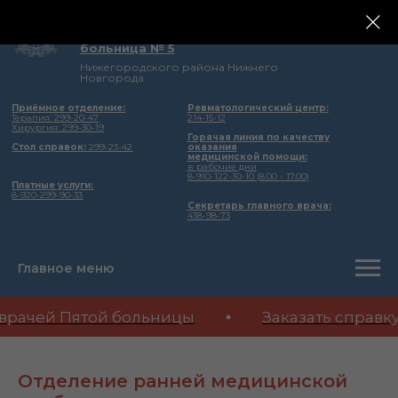
государственное бюджетное учреждение
здравоохранения Нижегородской области
Городская клиническая
больница № 5
Нижегородского района Нижнего
Новгорода
Приёмное отделение:
Ревматологический центр:
Терапия: 299-20-47
214-15-12
Хирургия: 299-30-19
Горячая линия по качеству
Стол справок:
299-23-42
оказания
медицинской помощи:
в рабочие дни
8-910-122-30-10 (8.00 - 17.00)
Платные услуги:
8-920-299-90-33
Секретарь главного врача:
438-98-73
Главное меню
врачей Пятой больницы
Заказать справк
Отделение ранней медицинской