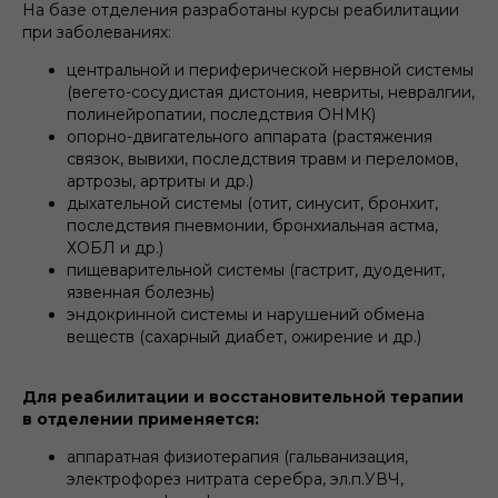
На базе отделения разработаны курсы реабилитации
при заболеваниях:
центральной и периферической нервной системы
(вегето-сосудистая дистония, невриты, невралгии,
полинейропатии, последствия ОНМК)
опорно-двигательного аппарата (растяжения
связок, вывихи, последствия травм и переломов,
артрозы, артриты и др.)
дыхательной системы (отит, синусит, бронхит,
последствия пневмонии, бронхиальная астма,
ХОБЛ и др.)
пищеварительной системы (гастрит, дуоденит,
язвенная болезнь)
эндокринной системы и нарушений обмена
веществ (сахарный диабет, ожирение и др.)
Для реабилитации и восстановительной терапии
в отделении применяется:
аппаратная физиотерапия (гальванизация,
электрофорез нитрата серебра, эл.п.УВЧ,