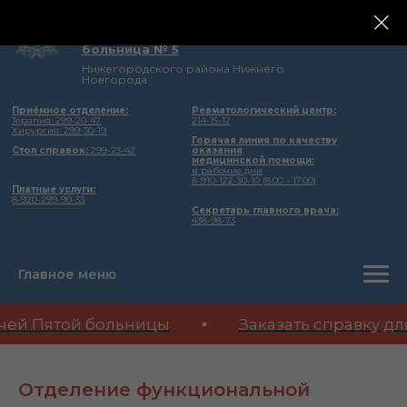
государственное бюджетное учреждение
здравоохранения Нижегородской области
Городская клиническая
больница № 5
Нижегородского района Нижнего
Новгорода
Приёмное отделение:
Ревматологический центр:
Терапия: 299-20-47
214-15-12
Хирургия: 299-30-19
Горячая линия по качеству
Стол справок:
299-23-42
оказания
медицинской помощи:
в рабочие дни
8-910-122-30-10 (8.00 - 17.00)
Платные услуги:
8-920-299-90-33
Секретарь главного врача:
438-98-73
Главное меню
ей Пятой больницы
Заказать справку дл
Отделение функциональной