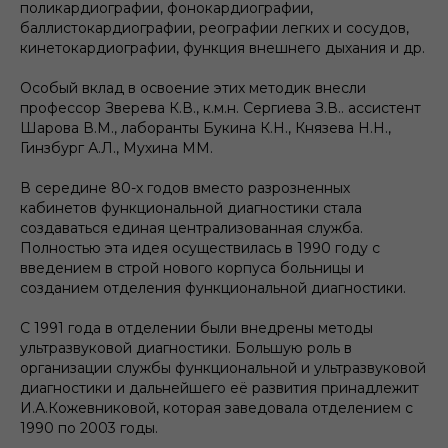
поликардиографии, фонокардиографии,
баллистокардиографии, реографии легких и сосудов,
кинетокардиографии, функция внешнего дыхания и др.
Особый вклад в освоение этих методик внесли
профессор Зверева К.В., к.м.н. Сергиева З.В.. ассистент
Шарова В.М., лаборанты Букина К.Н., Князева Н.Н.,
Гинзбург А.Л., Мухина ММ.
В середине 80-х годов вместо разрозненных
кабинетов функциональной диагностики стала
создаваться единая централизованная служба.
Полностью эта идея осуществилась в 1990 году с
введением в строй нового корпуса больницы и
созданием отделения функциональной диагностики.
С 1991 года в отделении были внедрены методы
ультразвуковой диагностики. Большую роль в
организации службы функциональной и ультразвуковой
диагностики и дальнейшего её развития принадлежит
И.А.Кожевниковой, которая заведовала отделением с
1990 по 2003 годы.