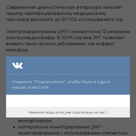
Современная диагностическая аппаратура помогает
нашему квалифицированному медицинскому
персоналу выполнять до 60 000 исследований в год.
Электрокардиограммы (ЭКГ) снимаются на 12-канальных
электрокардиографах. В 100% случаев ЭКГ позволяет
выявить такое грозное заболевание, как инфаркт
миокарда.
Также мы выполняем все основные виды
функциональных исследований, применяемых в
кардиологии:
Нажмите "Подписаться", чтобы быть в курсе
эхокардиография (УЗИ сердца), в том числе с
наших новостей
оценкой диссинхронии миокарда
чрезпищеводная эхокардиография, которая
особенно актуальна в диагностике врожденных
пороков и тромбозов сердца
Нажмите сюда, если уже подписаны на нас :)
стресс-ЭКГ-проба-нагрузочная проба на
велоэргометре
холтеровское мониторирование (ЭКГ-
мониторирование) с использованием компактных